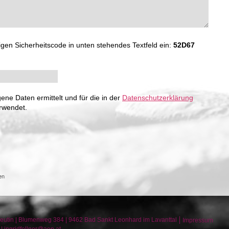
ligen Sicherheitscode in unten stehendes Textfeld ein:
52D67
e Daten ermittelt und für die in der
Datenschutzerklärung
rwendet.
en
eutin
|
Blumenweg 384
|
9462
Bad Sankt Leonhard im Lavanttal
Impressum